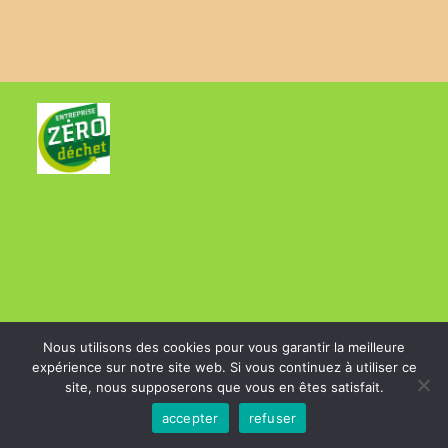
CGV
et
Charte sur la vie privée
Nous utilisons des cookies pour vous garantir la meilleure
expérience sur notre site web. Si vous continuez à utiliser ce
site, nous supposerons que vous en êtes satisfait.
accepter
refuser
Copyright 2025 - Aiguilles et Matières