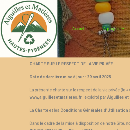
Accueil
A propos
CHARTE SUR LE RESPECT DE LA VIE PRIVÉE
Date de dernière mise à jour : 29 avril 2025
La présente charte sur le respect de la vie privée (la «
www,aiguillesetmatieres.fr
, exploité par
Aiguilles et
La
Charte
et les
Conditions Générales d’Utilisation
Dans le cadre de la mise à disposition de notre Site, 