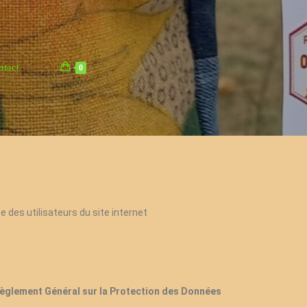
ntact
0
 des utilisateurs du site internet
èglement Général sur la Protection des Données