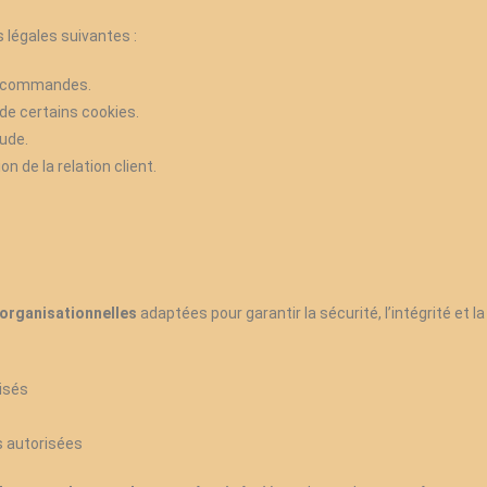
 légales suivantes :
s commandes.
 de certains cookies.
aude.
n de la relation client.
organisationnelles
adaptées pour garantir la sécurité, l’intégrité et l
isés
s autorisées