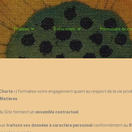
Produits
Evènements
Formulaire de co
Charte
») formalise notre engagement quant au respect de la vie privée
 Matières
.
du Site forment un
ensemble contractuel
.
nous
traitons vos données à caractère personnel
conformément au
R