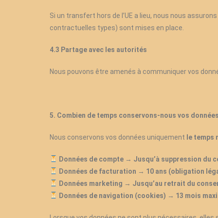
Si un transfert hors de l’UE a lieu, nous nous assuron
contractuelles types) sont mises en place.
4.3 Partage avec les autorités
Nous pouvons être amenés à communiquer vos donn
5. Combien de temps conservons-nous vos données
Nous conservons vos données uniquement
le temps 
Données de compte
→
Jusqu’à suppression du 
Données de facturation
→
10 ans (obligation lég
Données marketing
→
Jusqu’au retrait du conse
Données de navigation (cookies)
→
13 mois max
Lorsque vos données ne sont plus nécessaires, elles