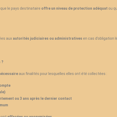
s que le pays destinataire
offre un niveau de protection adéquat
ou qu
ées aux
autorités judiciaires ou administratives
en cas d’obligation l
 ?
nécessaire
aux finalités pour lesquelles elles ont été collectées :
compte
ale)
ntement ou 3 ans après le dernier contact
imum
 sont
effacées ou anonymisées
.