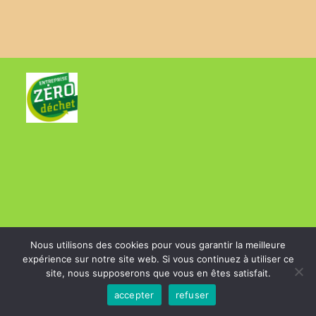
CGV
et
Charte sur la vie privée
Nous utilisons des cookies pour vous garantir la meilleure
expérience sur notre site web. Si vous continuez à utiliser ce
site, nous supposerons que vous en êtes satisfait.
accepter
refuser
Copyright 2025 - Aiguilles et Matières