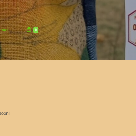
ntact
0
soon!